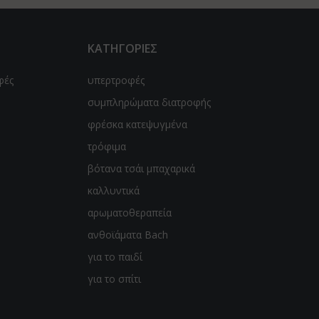
ΚΑΤΗΓΟΡΙΕΣ
φές
υπερτροφές
συμπληρώματα διατροφής
φρέσκα κατεψυγμένα
τρόφιμα
βότανα τσάι μπαχαρικά
καλλυντικά
αρωματοθεραπεία
ανθοϊάματα Bach
για το παιδί
για το σπίτι