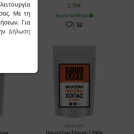
λειτουργία
2,70€
σας. Με τη
Άμεσα Διαθέσιμο
ήσεων. Για
την
Δήλωση
GOOD LIFE
ϊνη
Πρωτεΐνη Σόγιας / 200g