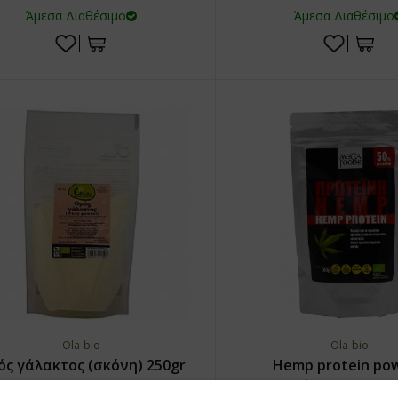
Άμεσα Διαθέσιμο
Άμεσα Διαθέσιμο
Ola-bio
Ola-bio
ός γάλακτος (σκόνη) 250gr
Hemp protein po
(πρωτεΐνη κάνναβης