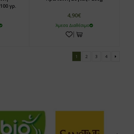
100 γρ.
4,90€
Άμεσα Διαθέσιμο
1
2
3
4