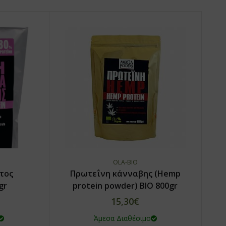
OLA-BIO
τος
Πρωτεΐνη κάνναβης (Hemp
gr
protein powder) ΒΙΟ 800gr
15,30€
Άμεσα Διαθέσιμο