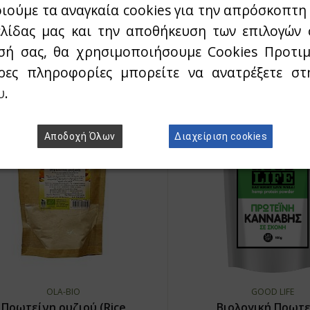
ιούμε τα αναγκαία cookies για την απρόσκοπτη 
4,20€
2,40€
ελίδας μας και την αποθήκευση των επιλογών 
Άμεσα Διαθέσιμο
Άμεσα Διαθέσιμο
σή σας, θα χρησιμοποιήσουμε Cookies Προτιμ
ρες πληροφορίες μπορείτε να ανατρέξετε σ
υ
.
Αποδοχή Όλων
Διαχείριση cookies
OLA-BIO
GOOD LIFE
Πρωτείνη ρυζιού (Rice
Βιολογική Πρωτε