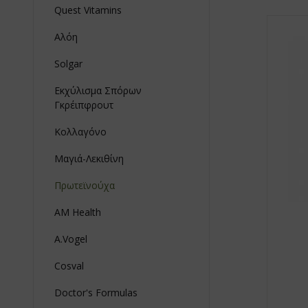
Quest Vitamins
Αλόη
Solgar
Εκχύλισμα Σπόρων
Γκρέιπφρουτ
Κολλαγόνο
Μαγιά-Λεκιθίνη
Πρωτεϊνούχα
AM Health
A.Vogel
Cosval
Doctor's Formulas