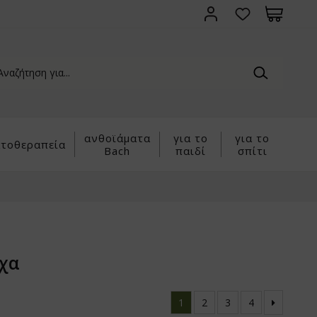
ανθοϊάματα
για το
για το
τοθεραπεία
Bach
παιδί
σπίτι
χα
1
2
3
4