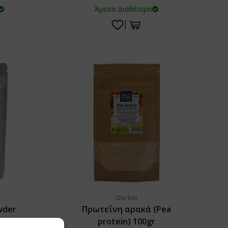
Άμεσα Διαθέσιμο
Ola-bio
wder
Πρωτεΐνη αρακά (Pea
) 100γρ
protein) 100gr