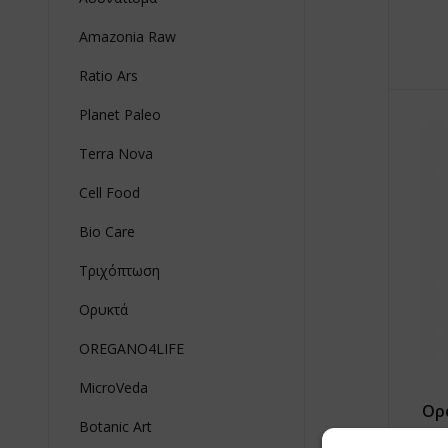
Amazonia Raw
Ratio Ars
Planet Paleo
Terra Nova
Cell Food
Bio Care
Τριχόπτωση
Ορυκτά
OREGANO4LIFE
MicroVeda
Ορ
Botanic Art