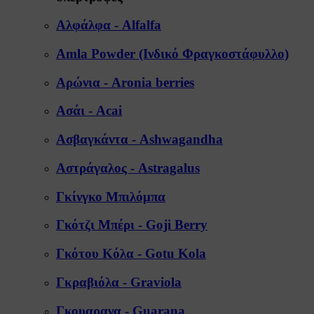
Αλφάλφα - Alfalfa
Amla Powder (Ινδικό Φραγκοστάφυλλο)
Αρώνια - Aronia berries
Ασάι - Acai
Ασβαγκάντα - Ashwagandha
Αστράγαλος - Astragalus
Γκίνγκο Μπιλόμπα
Γκότζι Μπέρι - Goji Berry
Γκότου Κόλα - Gotu Kola
Γκραβιόλα - Graviola
Γκουαρανα - Guarana