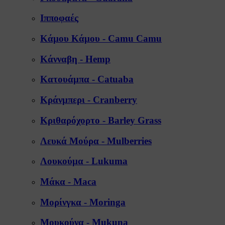
Ιπποφαές
Κάμου Κάμου - Camu Camu
Κάνναβη - Hemp
Κατουάμπα - Catuaba
Κράνμπερι - Cranberry
Κριθαρόχορτο - Barley Grass
Λευκά Μούρα - Mulberries
Λουκούμα - Lukuma
Μάκα - Maca
Μορίνγκα - Moringa
Μουκούνα - Mukuna