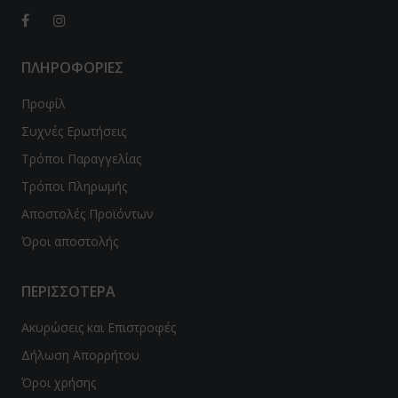
β μπιζέλι
ΠΛΗΡΟΦΟΡΙΕΣ
λε σπιρουλίνα
Προφίλ
τζακ - Konjak
Συχνές Ερωτήσεις
con
Τρόποι Παραγγελίας
Τρόποι Πληρωμής
φάλα-Triphala
Αποστολές Προϊόντων
μελίνη-Bromelain
Όροι αποστολής
γωνέλλα-Fenugreek
ΠΕΡΙΣΣΟΤΕΡΑ
cinia
Ακυρώσεις και Επιστροφές
βερίνη-Βerberine
Δήλωση Απορρήτου
ajit
Όροι χρήσης