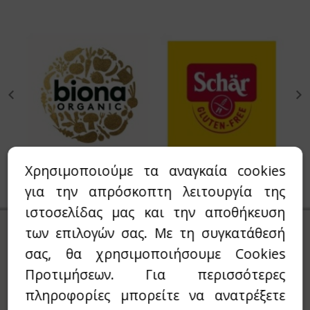
ι
ιχόπτωση
αρόχορτο - Wheatgrass
υκτά
ύμα - Suma
EGANO4LIFE
ρουλίνα - Spiroulina
roVeda
νσενγκ - Ginseng
anic Art
βόλι - Tribulus
is
Χρησιμοποιούμε τα αναγκαία cookies
α - Chia
ΟΚΡΑΤΕΙΑ ΔΙΑΒΙΩΣΗ
για την απρόσκοπτη λειτουργία της
ιστοσελίδας μας και την αποθήκευση
Τι - Fo-Ti / He Shou Wu
AN
ΓΡΑΦΤΕΙΤΕ ΣΤΟ
NEWSLETTER
των επιλογών σας. Με τη συγκατάθεσή
ρέλα - Chlorella
ANSON
ΜΑΣ
σας, θα χρησιμοποιήσουμε Cookies
σά μούρα - Golden berries (physalis)
ONAT
Προτιμήσεων. Για περισσότερες
Συμπληρώστε το E-mail σας για να
πληροφορίες μπορείτε να ανατρέξετε
λαμβάνεται Νέα προϊόντα & Προσφορές
λλιουμ