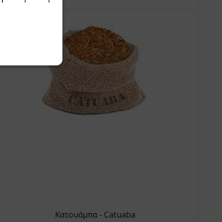
Κατουάμπα - Catuaba