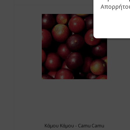
Απορρήτο
Κάμου Κάμου - Camu Camu