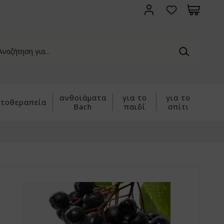
ανθοϊάματα
για το
για το
τοθεραπεία
Bach
παιδί
σπίτι