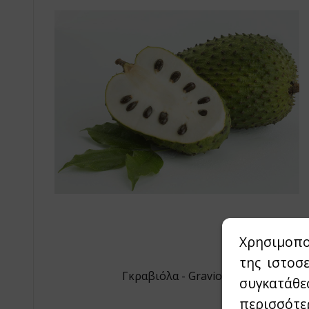
Χρησιμοπο
της ιστοσ
Γκραβιόλα - Graviola
συγκατάθε
περισσότε