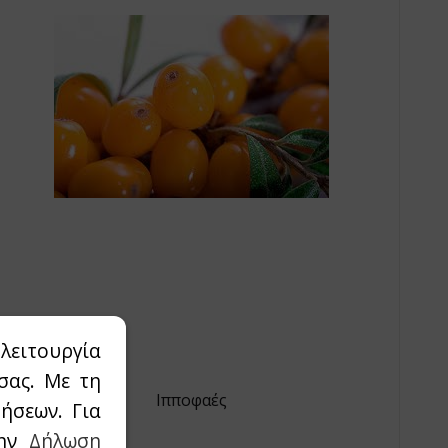
λειτουργία
σας. Με τη
Ιπποφαές
ήσεων. Για
την
Δήλωση