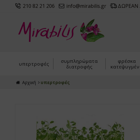
210 82 21 206
info@mirabilis.gr
ΔΩΡΕΑΝ Α
συμπληρώματα
φρέσκα
υπερτροφές
διατροφής
κατεψυγμέν
Αρχική
υπερτροφές