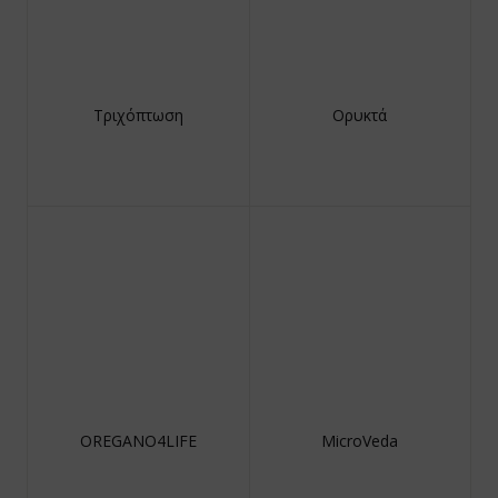
Τριχόπτωση
Ορυκτά
OREGANO4LIFE
MicroVeda