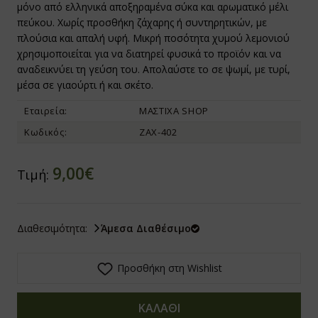
μόνο από ελληνικά αποξηραμένα σύκα και αρωματικό μέλι
πεύκου. Χωρίς προσθήκη ζάχαρης ή συντηρητικών, με
ίνγκα - Moringa
texin
οχιακά
πλούσια και απαλή υφή. Μικρή ποσότητα χυμού λεμονιού
χρησιμοποιείται για να διατηρεί φυσικά το προϊόν και να
υκούνα - Mukuna
 Trading
ροι για Φύτρα - Φυτροσυσκευές
αναδεικνύει τη γεύση του. Απολαύστε το σε ψωμί, με τυρί,
μέσα σε γιαούρτι ή και σκέτο.
ρα Σισάντρα - Schisandra / Wu Wei Zi
Genesis
ικά Τρόφιμα
Εταιρεία:
ΜΑΣΤΙΧΑ SHOP
αομπάμπ - Baobab
υνάτισμα
α Τρόφιμα με το Κιλό ΒΙΟ
Κωδικός:
ΖΑΧ-402
τιλλα - Blueberries
azonia Raw
gan
9,00€
Τιμή:
άχμι - Brahmi
io Ars
ι της Γάτας - Cat's Claw
net Paleo
Διαθεσιμότητα:
Άμεσα Διαθέσιμο
ανικό Θείο - Msm
ra Nova
Προσθήκη στη Wishlist
ήνες Βερίκοκου - Apricot Kernel
l Food
τιόλα Ροσέα - Rhodiola Rosea
 Care
ΚΑΛΑΘΙ