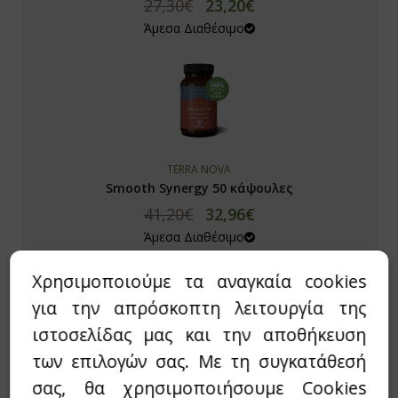
27,30€
23,20€
ϊδουράγκαθο
Άμεσα Διαθέσιμο
ντζάρι
νιτάρια
νόστεμμα - Gynostemma
TERRA NOVA
em
Smooth Synergy 50 κάψουλες
ιο Τριαντάφυλλο / Rose hip
41,20€
32,96€
Άμεσα Διαθέσιμο
λιθος / Zeolite
Χρησιμοποιούμε τα αναγκαία cookies
νι
για την απρόσκοπτη λειτουργία της
ανάκι
ιστοσελίδας μας και την αποθήκευση
των επιλογών σας. Με τη συγκατάθεσή
quite
Ratio Ars
σας, θα χρησιμοποιήσουμε Cookies
Anacahuita Syrup 250ml
p