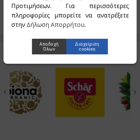
Προτιμήσεων. Για περισσότερες
33,20€
16,60€
β μπιζέλι
πληροφορίες μπορείτε να ανατρέξετε
Άμεσα Διαθέσιμο
στην
Δήλωση Απορρήτου
.
λε σπιρουλίνα
τζακ - Konjak
Αποδοχή
Διαχείριση
Όλων
cookies
con
φάλα-Triphala
μελίνη-Bromelain
γωνέλλα-Fenugreek
cinia
βερίνη-Βerberine
ajit