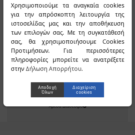
Χρησιμοποιούμε τα αναγκαία cookies
KANNABIO
MASSAGE OIL - ΕΛΑΙΟ ΜΑΣΑΖ (CBD 1000mg)
β μπιζέλι
για την απρόσκοπτη λειτουργία της
150ml
ιστοσελίδας μας και την αποθήκευση
λε σπιρουλίνα
31,90€
27,10€
των επιλογών σας. Με τη συγκατάθεσή
Άμεσα Διαθέσιμο
τζακ - Konjak
σας, θα χρησιμοποιήσουμε Cookies
Προτιμήσεων. Για περισσότερες
con
πληροφορίες μπορείτε να ανατρέξετε
φάλα-Triphala
στην
Δήλωση Απορρήτου
.
μελίνη-Bromelain
TERRA NOVA
Αποδοχή
Διαχείριση
γωνέλλα-Fenugreek
Smooth Synergy 50 κάψουλες
Όλων
cookies
41,20€
32,96€
cinia
Άμεσα Διαθέσιμο
βερίνη-Βerberine
ajit