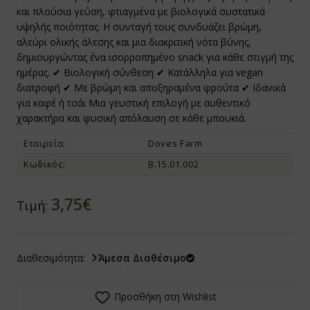
και πλούσια γεύση, φτιαγμένα με βιολογικά συστατικά
υψηλής ποιότητας. Η συνταγή τους συνδυάζει βρώμη,
ίνγκα - Moringa
texin
οχιακά
αλεύρι ολικής άλεσης και μια διακριτική νότα βύνης,
δημιουργώντας ένα ισορροπημένο snack για κάθε στιγμή της
υκούνα - Mukuna
 Trading
ροι για Φύτρα - Φυτροσυσκευές
ημέρας. ✔ Βιολογική σύνθεση ✔ Κατάλληλα για vegan
ρα Σισάντρα - Schisandra / Wu Wei Zi
Genesis
ικά Τρόφιμα
διατροφή ✔ Με βρώμη και αποξηραμένα φρούτα ✔ Ιδανικά
για καφέ ή τσάι Μια γευστική επιλογή με αυθεντικό
αομπάμπ - Baobab
υνάτισμα
α Τρόφιμα με το Κιλό ΒΙΟ
χαρακτήρα και φυσική απόλαυση σε κάθε μπουκιά.
Εταιρεία:
Doves Farm
τιλλα - Blueberries
azonia Raw
gan
Κωδικός:
Β.15.01.002
άχμι - Brahmi
io Ars
3,75€
ι της Γάτας - Cat's Claw
net Paleo
Τιμή:
ανικό Θείο - Msm
ra Nova
Διαθεσιμότητα:
Άμεσα Διαθέσιμο
ήνες Βερίκοκου - Apricot Kernel
l Food
τιόλα Ροσέα - Rhodiola Rosea
 Care
Προσθήκη στη Wishlist