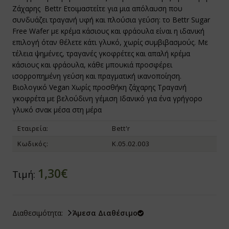
Ζάχαρης  Bettr Ετοιμαστείτε για μια απόλαυση που
συνδυάζει τραγανή υφή και πλούσια γεύση: το Bettr Sugar
ίνγκα - Moringa
texin
οχιακά
Free Wafer με κρέμα κάσιους και φράουλα είναι η ιδανική
επιλογή όταν θέλετε κάτι γλυκό, χωρίς συμβιβασμούς. Με
υκούνα - Mukuna
 Trading
ροι για Φύτρα - Φυτροσυσκευές
τέλεια ψημένες, τραγανές γκοφρέτες και απαλή κρέμα
ρα Σισάντρα - Schisandra / Wu Wei Zi
Genesis
ικά Τρόφιμα
κάσιους και φράουλα, κάθε μπουκιά προσφέρει
ισορροπημένη γεύση και πραγματική ικανοποίηση.
αομπάμπ - Baobab
υνάτισμα
α Τρόφιμα με το Κιλό ΒΙΟ
Βιολογικό Vegan Χωρίς προσθήκη ζάχαρης Τραγανή
γκοφρέτα με βελούδινη γέμιση Ιδανικό για ένα γρήγορο
τιλλα - Blueberries
azonia Raw
gan
γλυκό σνακ μέσα στη μέρα
Εταιρεία:
Bett'r
άχμι - Brahmi
io Ars
Κωδικός:
Κ.05.02.003
ι της Γάτας - Cat's Claw
net Paleo
1,30€
ανικό Θείο - Msm
ra Nova
Τιμή:
ήνες Βερίκοκου - Apricot Kernel
l Food
Διαθεσιμότητα:
Άμεσα Διαθέσιμο
τιόλα Ροσέα - Rhodiola Rosea
 Care