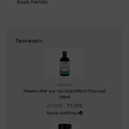
Χωρίς Λακτόζη
ϊδουράγκαθο
ντζάρι
νιτάρια
Προσφορές
νόστεμμα - Gynostemma
em
ιο Τριαντάφυλλο / Rose hip
λιθος / Zeolite
Ratio Ars
Oleum Liber για την Ευαίσθητη Περιοχή
νι
100ml
21,90€
11,00€
ανάκι
Άμεσα Διαθέσιμο
quite
p