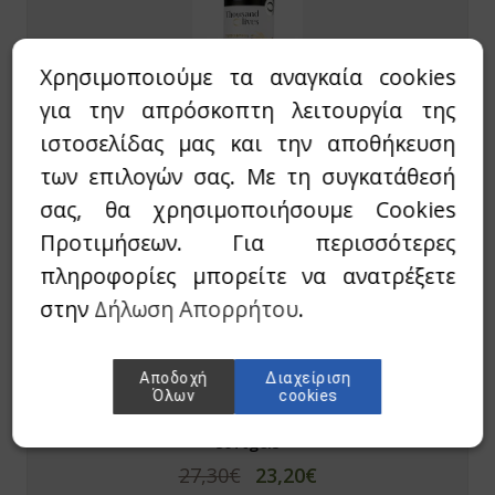
β μπιζέλι
Χρησιμοποιούμε τα αναγκαία cookies
λε σπιρουλίνα
για την απρόσκοπτη λειτουργία της
Botanic Art
Συμπλήρωμα Διατροφής Thousand Olives
ιστοσελίδας μας και την αποθήκευση
τζακ - Konjak
(5mg/30 κάψουλες)
των επιλογών σας. Με τη συγκατάθεσή
con
39,00€
29,25€
σας, θα χρησιμοποιήσουμε Cookies
Άμεσα Διαθέσιμο
φάλα-Triphala
Προτιμήσεων. Για περισσότερες
πληροφορίες μπορείτε να ανατρέξετε
μελίνη-Bromelain
στην
Δήλωση Απορρήτου
.
γωνέλλα-Fenugreek
cinia
Αποδοχή
Διαχείριση
Όλων
cookies
Agan
βερίνη-Βerberine
Cholesten + Omega 3 30 veg caps & 30
softgels
ajit
27,30€
23,20€