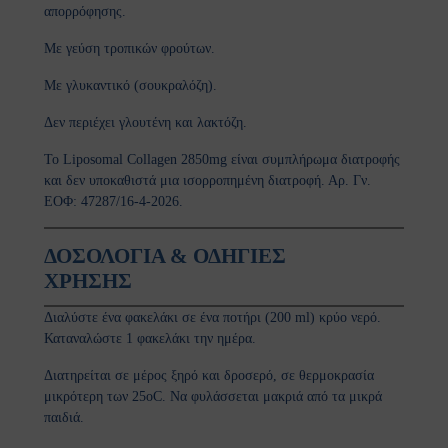
απορρόφησης.
ϊδουράγκαθο
Με γεύση τροπικών φρούτων.
ντζάρι
Με γλυκαντικό (σουκραλόζη).
νιτάρια
Δεν περιέχει γλουτένη και λακτόζη.
νόστεμμα - Gynostemma
Το Liposomal Collagen 2850mg είναι συμπλήρωμα διατροφής
και δεν υποκαθιστά μια ισορροπημένη διατροφή. Αρ. Γν.
em
ΕΟΦ: 47287/16-4-2026.
ιο Τριαντάφυλλο / Rose hip
ΔΟΣΟΛΟΓΙΑ & ΟΔΗΓΙΕΣ
ΧΡΗΣΗΣ
λιθος / Zeolite
Διαλύστε ένα φακελάκι σε ένα ποτήρι (200 ml) κρύο νερό.
νι
Καταναλώστε 1 φακελάκι την ημέρα.
ανάκι
Διατηρείται σε μέρος ξηρό και δροσερό, σε θερμοκρασία
μικρότερη των 25
ο
C. Να φυλάσσεται μακριά από τα μικρά
quite
παιδιά.
p