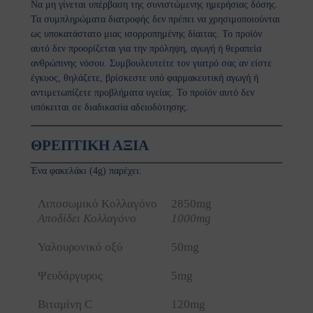
Να μη γίνεται υπέρβαση της συνιστώμενης ημερήσιας δόσης.
Τα συμπληρώματα διατροφής δεν πρέπει να χρησιμοποιούνται
β μπιζέλι
ως υποκατάστατο μιας ισορροπημένης δίαιτας. Το προϊόν
αυτό δεν προορίζεται για την πρόληψη, αγωγή ή θεραπεία
λε σπιρουλίνα
ανθρώπινης νόσου. Συμβουλευτείτε τον γιατρό σας αν είστε
έγκυος, θηλάζετε, βρίσκεστε υπό φαρμακευτική αγωγή ή
τζακ - Konjak
αντιμετωπίζετε προβλήματα υγείας. Το προϊόν αυτό δεν
υπόκειται σε διαδικασία αδειοδότησης.
con
ΘΡΕΠΤΙΚΗ ΑΞΙΑ
φάλα-Triphala
Ένα φακελάκι (4g) παρέχει:
μελίνη-Bromelain
Λιποσωμικό Κολλαγόνο
2850mg
γωνέλλα-Fenugreek
Αποδίδει Κολλαγόνο
1000
mg
cinia
Υαλουρονικό οξύ
50mg
βερίνη-Βerberine
Ψευδάργυρος
5mg
ajit
Βιταμίνη C
120mg