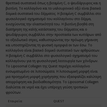
θρεπτικά συστατικά όπως η βιταμίνη C, o ψευδάργυρος και η
βιοτίνη. Το κολλαγόνο και το υαλουρονικό οξύ είναι βασικά
ίνγκα - Moringa
texin
οχιακά
δομικά συστατικά του δέρματος. Η βιταμίνη C συμβάλλει στο
φυσιολογικό σχηματισμό του κολλαγόνου στο δέρμα,
υκούνα - Mukuna
 Trading
ροι για Φύτρα - Φυτροσυσκευές
ενισχύοντας την ελαστικότητά του. Η βιοτίνη βοηθά στη
διατήρηση της καλής κατάστασης του δέρματος και ο
ρα Σισάντρα - Schisandra / Wu Wei Zi
Genesis
ικά Τρόφιμα
ψευδάργυρος συμβάλλει στην προστασία των κυττάρων από
το οξειδωτικό στρες, καθυστερώντας την πρόωρη γήρανση
αομπάμπ - Baobab
υνάτισμα
α Τρόφιμα με το Κιλό ΒΙΟ
και υποστηρίζοντας τη φυσική ομορφιά εκ των έσω. Το
τιλλα - Blueberries
azonia Raw
gan
κολλαγόνο είναι βασικό δομικό συστατικό των αρθρώσεων.
Η βιταμίνη C συμβάλλει στο φυσιολογικό σχηματισμό του
άχμι - Brahmi
io Ars
κολλαγόνου για τη φυσιολογική λειτουργία των χόνδρων.
Το Liposomal Collagen της Quest περιέχει κολλαγόνο
ι της Γάτας - Cat's Claw
net Paleo
ενσωματωμένο σε λιποσώματα. Η λιποσωμική μορφή είναι
μια προηγμένη μορφή χορήγησης που εξασφαλίζει καλύτερη
ανικό Θείο - Msm
ra Nova
απορρόφηση και βιοδιαθεσιμότητα. Το Liposomal Collagen
διαλύεται σε νερό και έχει υπέροχη γεύση τροπικών
ήνες Βερίκοκου - Apricot Kernel
l Food
φρούτων.
τιόλα Ροσέα - Rhodiola Rosea
 Care
Εταιρεία:
QUEST