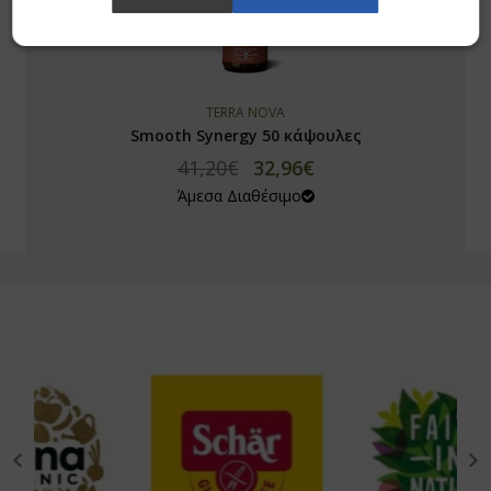
TERRA NOVA
Smooth Synergy 50 κάψουλες
41,20€
32,96€
Άμεσα Διαθέσιμο