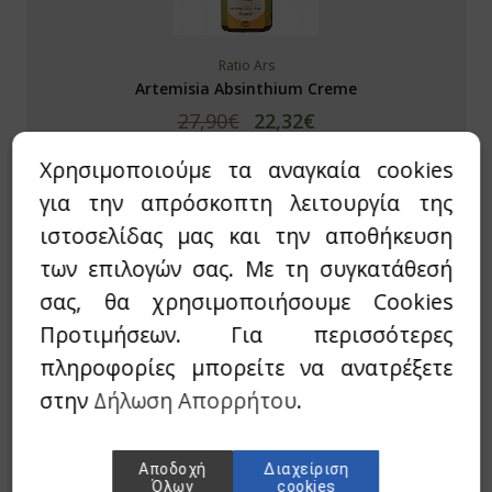
β μπιζέλι
Ratio Ars
Artemisia Absinthium Creme
λε σπιρουλίνα
27,90€
22,32€
τζακ - Konjak
Άμεσα Διαθέσιμο
Χρησιμοποιούμε τα αναγκαία cookies
con
για την απρόσκοπτη λειτουργία της
φάλα-Triphala
ιστοσελίδας μας και την αποθήκευση
των επιλογών σας. Με τη συγκατάθεσή
μελίνη-Bromelain
σας, θα χρησιμοποιήσουμε Cookies
γωνέλλα-Fenugreek
KANNABIO
Προτιμήσεων. Για περισσότερες
MASSAGE OIL - ΕΛΑΙΟ ΜΑΣΑΖ (CBD 1000mg)
πληροφορίες μπορείτε να ανατρέξετε
cinia
150ml
στην
Δήλωση Απορρήτου
.
31,90€
27,10€
βερίνη-Βerberine
Άμεσα Διαθέσιμο
ajit
Αποδοχή
Διαχείριση
Όλων
cookies