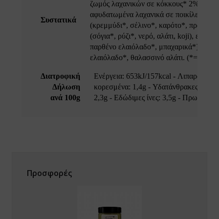
ζωμός λαχανικών σε κόκκους* 2% [αλάτι,
ϊδουράγκαθο
αφυδατωμένα λαχανικά σε ποικίλες αναλ
Συστατικά
(κρεμμύδι*, σέλινο*, καρότο*, πράσο*, 
ντζάρι
(σόγια*, ρύζι*, νερό, αλάτι, koji), εκχύλ
παρθένο ελαιόλαδο*, μπαχαρικά*], εξαιρ
νιτάρια
ελαιόλαδο*, θαλασσινό αλάτι. (*= Προϊό
νόστεμμα - Gynostemma
Διατροφική
Ενέργεια: 653kJ/157kcal - Λιπαρά: 10g
Δήλωση
κορεσμένα: 1,4g - Υδατάνθρακες: 3g ε
em
ανά 100g
2,3g - Εδώδιμες ίνες: 3,5g - Πρωτεΐνες:
ιο Τριαντάφυλλο / Rose hip
λιθος / Zeolite
νι
Προσφορές
ανάκι
quite
p