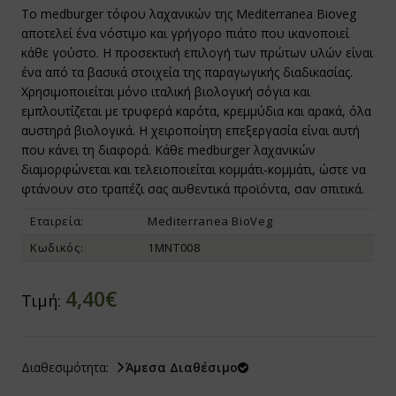
Το medburger τόφου λαχανικών της Mediterranea Bioveg
αποτελεί ένα νόστιμο και γρήγορο πιάτο που ικανοποιεί
ίνγκα - Moringa
texin
οχιακά
κάθε γούστο. Η προσεκτική επιλογή των πρώτων υλών είναι
ένα από τα βασικά στοιχεία της παραγωγικής διαδικασίας.
υκούνα - Mukuna
 Trading
ροι για Φύτρα - Φυτροσυσκευές
Χρησιμοποιείται μόνο ιταλική βιολογική σόγια και
εμπλουτίζεται με τρυφερά καρότα, κρεμμύδια και αρακά, όλα
ρα Σισάντρα - Schisandra / Wu Wei Zi
Genesis
ικά Τρόφιμα
αυστηρά βιολογικά. Η χειροποίητη επεξεργασία είναι αυτή
αομπάμπ - Baobab
υνάτισμα
α Τρόφιμα με το Κιλό ΒΙΟ
που κάνει τη διαφορά. Κάθε medburger λαχανικών
διαμορφώνεται και τελειοποιείται κομμάτι-κομμάτι, ώστε να
τιλλα - Blueberries
azonia Raw
gan
φτάνουν στο τραπέζι σας αυθεντικά προϊόντα, σαν σπιτικά.
Εταιρεία:
Mediterranea BioVeg
άχμι - Brahmi
io Ars
Κωδικός:
1ΜΝΤ008
ι της Γάτας - Cat's Claw
net Paleo
4,40€
ανικό Θείο - Msm
ra Nova
Τιμή:
ήνες Βερίκοκου - Apricot Kernel
l Food
Διαθεσιμότητα:
Άμεσα Διαθέσιμο
τιόλα Ροσέα - Rhodiola Rosea
 Care