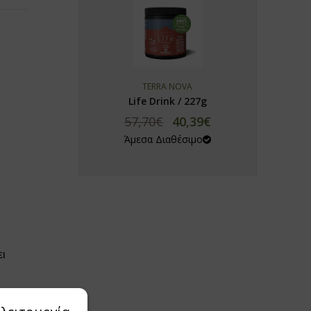
TERRA NOVA
Life Drink / 227g
57,70€
40,39€
Άμεσα Διαθέσιμο
ει