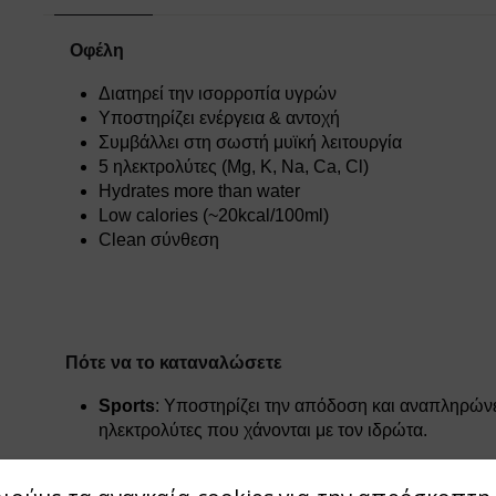
Οφέλη
Διατηρεί την ισορροπία υγρών
Υποστηρίζει ενέργεια & αντοχή
Συμβάλλει στη σωστή μυϊκή λειτουργία
5 ηλεκτρολύτες (
Mg
,
K
,
Na
,
Ca
,
Cl
)
Hydrates more than water
Low calories
(~20
kcal
/100
ml
)
Clean
σύνθεση
Πότε να το καταναλώσετε
Sports
: Υποστηρίζει την απόδοση και αναπληρών
ηλεκτρολύτες που χάνονται με τον ιδρώτα.
Hot Weather
: Ιδανικό για ενυδάτωση σε υψηλές