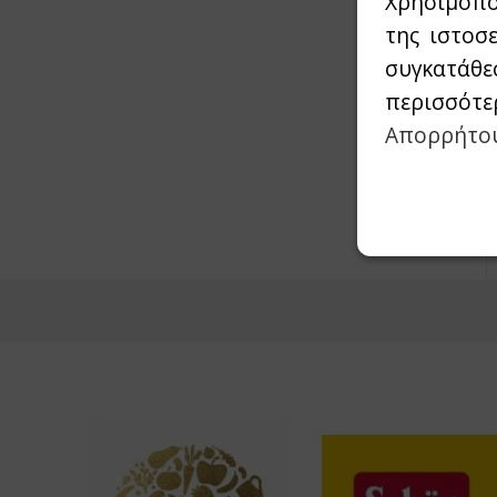
Χρησιμοπο
της ιστοσ
συγκατάθε
περισσότε
Απορρήτο