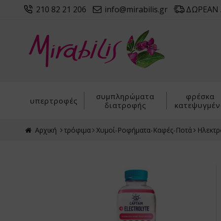
210 82 21 206
info@mirabilis.gr
ΔΩΡΕΑΝ Α
συμπληρώματα
φρέσκα
υπερτροφές
διατροφής
κατεψυγμέν
Αρχική
τρόφιμα
Χυμοί-Ροφήματα-Καφές-Ποτά
Ηλεκτρ