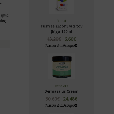
α
 ήπια
πίας
Bionat
Tusfree Σιρόπι για τον
βήχα 150ml
13,20€
6,60€
Άμεσα Διαθέσιμο
Ratio Ars
Dermasalus Cream
30,60€
24,48€
Άμεσα Διαθέσιμο