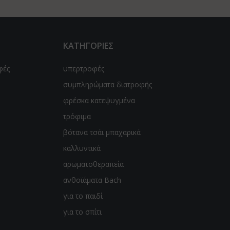
ΚΑΤΗΓΟΡΙΕΣ
φές
υπερτροφές
συμπληρώματα διατροφής
φρέσκα κατεψυγμένα
τρόφιμα
βότανα τσάι μπαχαρικά
καλλυντικά
αρωματοθεραπεία
ανθοϊάματα Bach
για το παιδί
για το σπίτι