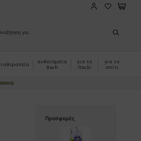
ανθοϊάματα
για το
για το
τοθεραπεία
Bach
παιδί
σπίτι
600ml)
Προσφορές