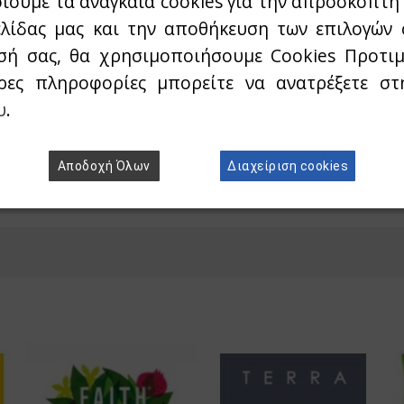
ιούμε τα αναγκαία cookies για την απρόσκοπτη 
θερμοκρασίες και έντονη εφίδρωση.
ελίδας μας και την αποθήκευση των επιλογών 
After Party
: Συμβάλλει στην επαναφορά υγρών με
σή σας, θα χρησιμοποιήσουμε Cookies Προτιμ
από αφυδάτωση.
ρες πληροφορίες μπορείτε να ανατρέξετε σ
Recovery
: Βοηθά στην ταχύτερη αποκατάσταση τ
υ
.
οργανισμού σε περιόδους κόπωσης.
Αποδοχή Όλων
Διαχείριση cookies