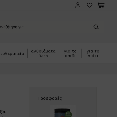
ανθοϊάματα
για το
για το
τοθεραπεία
Bach
παιδί
σπίτι
Προσφορές
ξία.