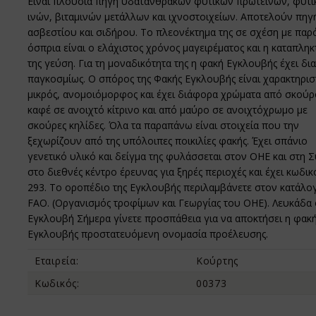
Είναι πλούσια πηγή υδατανθράκων φυτικών πρωτεϊνών, φυτ
ινών, βιταμινών μετάλλων και ιχνοστοιχείων. Αποτελούν πηγ
ασβεστίου και σιδήρου. Το πλεονέκτημα της σε σχέση με παρ
όσπρια είναι ο ελάχιστος χρόνος μαγειρέματος και η καταπληκ
της γεύση. Για τη μοναδικότητα της η φακή Εγκλουβής έχει δια
παγκοσμίως. Ο σπόρος της Φακής Εγκλουβής είναι χαρακτηρισ
μικρός, ανομοιόμορφος και έχει διάφορα χρώματα από σκούρ
καφέ σε ανοιχτό κίτρινο και από μαύρο σε ανοιχτόχρωμο με
σκούρες κηλίδες. Όλα τα παραπάνω είναι στοιχεία που την
ξεχωρίζουν από της υπόλοιπες ποικιλίες φακής. Έχει σπάνιο
γενετικό υλικό και δείγμα της φυλάσσεται στον ΟΗΕ και στη Σ
στο διεθνές κέντρο έρευνας για ξηρές περιοχές και έχει κωδικ
293. Το οροπέδιο της Εγκλουβής περιλαμβάνετε στον κατάλο
FAO. (Oργανισμός τροφίμων και Γεωργίας του ΟΗΕ). Λευκάδα
Εγκλουβή Σήμερα γίνετε προσπάθεια για να αποκτήσει η φακ
Εγκλουβής προστατευόμενη ονομασία προέλευσης.
Εταιρεία:
Κούρτης
Κωδικός:
00373