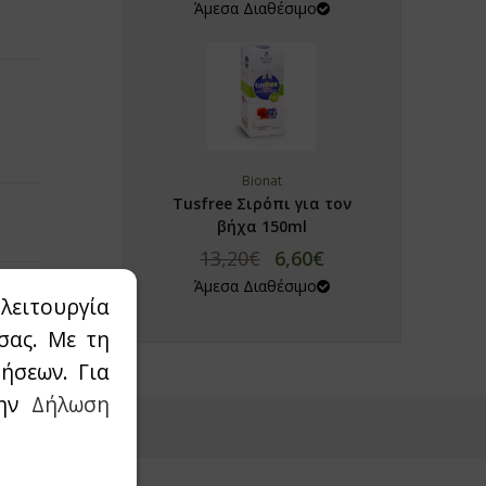
Άμεσα Διαθέσιμο
Bionat
Tusfree Σιρόπι για τον
βήχα 150ml
13,20€
6,60€
Άμεσα Διαθέσιμο
λειτουργία
σας. Με τη
ήσεων. Για
την
Δήλωση