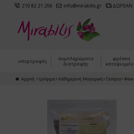
210 82 21 206
info@mirabilis.gr
ΔΩΡΕΑΝ Α
συμπληρώματα
φρέσκα
υπερτροφές
διατροφής
κατεψυγμέν
Αρχική
τρόφιμα
Καθημερινή Μαγειρική
Όσπρια
Φακ