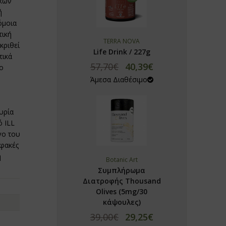
ικών
ή
όμοια
τική
TERRA NOVA
κριθεί
Life Drink / 227g
τικά
57,70€
40,39€
ο
Άμεσα Διαθέσιμο
υρία
ό ΙLL
γο του
 φακές
ή
Botanic Art
Συμπλήρωμα
Διατροφής Thousand
Olives (5mg/30
κάψουλες)
39,00€
29,25€