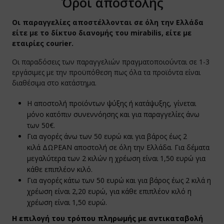
Όροι αποστολής
Λάδια και 
Πολυβιταμ
Σολoμός/
Έτοιμα φα
Αλάτι και
Σαλέπι
Καραμέλες 
αβιόλα - Graviola
ogel
μαρικά
beeosis
νίκια Νυχιών Benecos
Επαλείματ
Οι παραγγελίες αποστέλλονται σε όλη την Ελλάδα
Βοηθητικά
Προβιοτικ
Λάχανο Το
Κύβοι Νοσ
Νερό
Εναλλακτικ
είτε με το δίκτυο διανομής του mirabilis, είτε με
υαρανα - Guarana
val
χαρη/Γλυκαντικά
emis
απευτικές Κρέμες - Κεραλοιφές
Γεύματα χ
εταιρίες courier.
Αμινοξέα
Φυτικές Ίν
Σούπες Λα
Kombuch
ποφαές
tor's Formulas
ϊόντα Σόγιας
ανα σε σταγόνες
ιλος
Οι παραδόσεις των παραγγελιών πραγματοποιούνται σε 1-3
Platinum E
Ξύδι, Βαλ
Γάλα σε σ
εργάσιμες με την προϋπόθεση πως όλα τα προϊόντα είναι
μου Κάμου - Camu Camu
her Nature
άκ
δρικά
διαθέσιμα στο κατάστημα.
Τυποποιη
Έτοιμα Γε
Ηλεκτρολύ
νναβη - Hemp
bner
ρά Φρούτα - Καρποί
ατα Μπάνιου
Η αποστολή προϊόντων ψύξης ή κατάψυξης, γίνεται
Αναβράζου
μόνο κατόπιν συνεννόησης και για παραγγελίες άνω
τουάμπα - Catuaba
e Extension
οϊόντα Καρύδας
ηλιακά για Ενήλικες και Παιδιά
των 50€.
Pregnall
Για αγορές άνω των 50 ευρώ και για βάρος έως 2
νμπερι - Cranberry
dMelon
οϊόντα Κακάο και Υποκατάστατα
τομοαπωθητικά
κιλά ΔΩΡΕΑΝ αποστολή σε όλη την Ελλάδα. Για δέματα
NEUBRIA f
μεγαλύτερα των 2 κιλών η χρέωση είναι 1,50 ευρώ για
θαρόχορτο - Barley Grass
lers
οϊόντα Μαστίχας
τισηπτικά
κάθε επιπλέον κιλό.
Liposomal
Για αγορές κάτω των 50 ευρώ και για βάρος έως 2 κιλά η
κά Μούρα - Mulberries
Elements
κροβιοτική Διατροφή
 Line
χρέωση είναι 2,20 ευρώ, για κάθε επιπλέον κιλό η
χρέωση είναι 1,50 ευρώ.
υκούμα - Lukuma
ure's Plus
licatessen
νναβη
Η επιλογή του τρόπου πληρωμής με αντικαταβολή
κα - Maca
w
ιεύματα σε Κονσέρβα/Βάζο
τυρα & Βάσεις