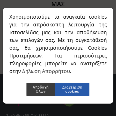
ΜΑΣ
ι
ιχόπτωση
Συμπληρώστε το E-mail σας για να
αρόχορτο - Wheatgrass
υκτά
Χρησιμοποιούμε τα αναγκαία cookies
λαμβάνεται Νέα προϊόντα & Προσφορές
για την απρόσκοπτη λειτουργία της
ύμα - Suma
EGANO4LIFE
από την εταιρία!
ιστοσελίδας μας και την αποθήκευση
ρουλίνα - Spiroulina
roVeda
των επιλογών σας. Με τη συγκατάθεσή
σας, θα χρησιμοποιήσουμε Cookies
νσενγκ - Ginseng
anic Art
Προτιμήσεων. Για περισσότερες
βόλι - Tribulus
is
πληροφορίες μπορείτε να ανατρέξετε
α - Chia
ΟΚΡΑΤΕΙΑ ΔΙΑΒΙΩΣΗ
στην
Δήλωση Απορρήτου
.
Τι - Fo-Ti / He Shou Wu
AN
Αποδοχή
Διαχείριση
ρέλα - Chlorella
ANSON
Όλων
cookies
σά μούρα - Golden berries (physalis)
ONAT
λλιουμ
Ζακύνθου 55, Τ.Κ. 11362