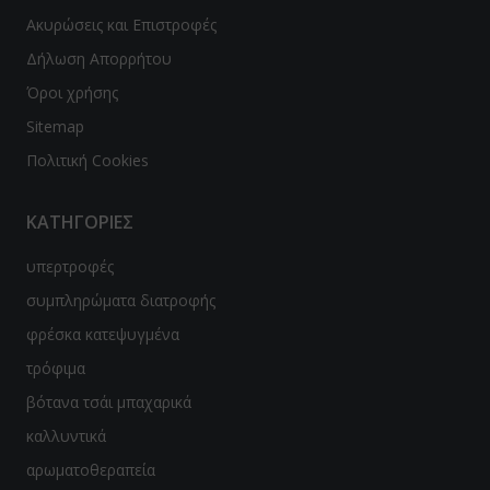
Ακυρώσεις και Επιστροφές
β μπιζέλι
Δήλωση Απορρήτου
λε σπιρουλίνα
Όροι χρήσης
Sitemap
τζακ - Konjak
Πολιτική Cookies
con
ΚΑΤΗΓΟΡΙΕΣ
φάλα-Triphala
υπερτροφές
μελίνη-Bromelain
συμπληρώματα διατροφής
γωνέλλα-Fenugreek
φρέσκα κατεψυγμένα
cinia
τρόφιμα
βότανα τσάι μπαχαρικά
βερίνη-Βerberine
καλλυντικά
ajit
αρωματοθεραπεία