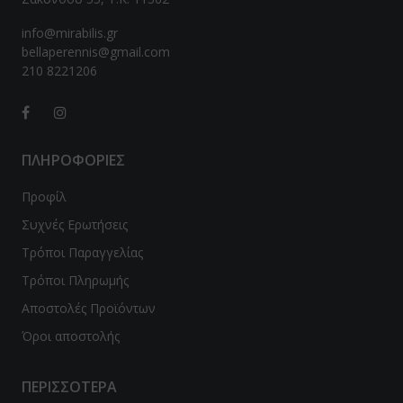
ϊδουράγκαθο
info@mirabilis.gr
bellaperennis@gmail.com
ντζάρι
210 8221206
νιτάρια
νόστεμμα - Gynostemma
ΠΛΗΡΟΦΟΡΙΕΣ
em
Προφίλ
ιο Τριαντάφυλλο / Rose hip
Συχνές Ερωτήσεις
λιθος / Zeolite
Τρόποι Παραγγελίας
Τρόποι Πληρωμής
νι
Αποστολές Προϊόντων
ανάκι
Όροι αποστολής
quite
ΠΕΡΙΣΣΟΤΕΡΑ
p