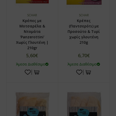
β μπιζέλι
SCHAR
SCHAR
Κρέπες με
Κρέπες
λε σπιρουλίνα
Μοτσαρέλα &
(Παντσερότι) με
Ντομάτα
Προσούτο & Τυρί
τζακ - Konjak
'Panzerottini'
χωρίς γλουτένη
Χωρίς Γλουτένη |
210g
con
210gr
φάλα-Triphala
5,60€
6,70€
Άμεσα Διαθέσιμο
Άμεσα Διαθέσιμο
μελίνη-Bromelain
γωνέλλα-Fenugreek
cinia
βερίνη-Βerberine
ajit