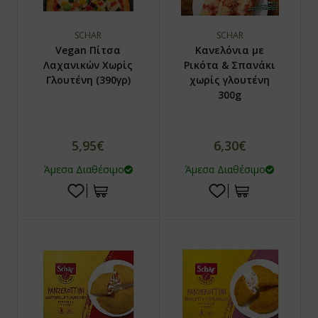
ϊδουράγκαθο
SCHAR
SCHAR
ντζάρι
Vegan Πίτσα
Κανελόνια με
Λαχανικών Χωρίς
Ρικότα & Σπανάκι
νιτάρια
Γλουτένη (390γρ)
χωρίς γλουτένη
300g
νόστεμμα - Gynostemma
em
5,95€
6,30€
ιο Τριαντάφυλλο / Rose hip
Άμεσα Διαθέσιμο
Άμεσα Διαθέσιμο
λιθος / Zeolite
νι
ανάκι
quite
p