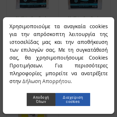
My Gluten Free Day by
My Gluten Free Day by
Marinos Kosma
Marinos Kosma
Χρησιμοποιούμε τα αναγκαία cookies
Σπανακόπιτες με
Πρασόπιτες με
για την απρόσκοπτη λειτουργία της
Φέτα ΠΟΠ - Χωρίς
Φέτα ΠΟΠ - Χωρίς
Γλουτένη / 5x100γρ
Γλουτένη /5x100γρ
ιστοσελίδας μας και την αποθήκευση
των επιλογών σας. Με τη συγκατάθεσή
σας, θα χρησιμοποιήσουμε Cookies
7,20€
7,20€
Προτιμήσεων. Για περισσότερες
πληροφορίες μπορείτε να ανατρέξετε
Άμεσα Διαθέσιμο
Άμεσα Διαθέσιμο
στην
Δήλωση Απορρήτου
.
Αποδοχή
Διαχείριση
Όλων
cookies