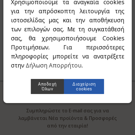
Χρησιμοποιούμε τα αναγκαία cookies
ϊδουράγκαθο
για την απρόσκοπτη λειτουργία της
ιστοσελίδας μας και την αποθήκευση
ντζάρι
των επιλογών σας. Με τη συγκατάθεσή
νιτάρια
σας, θα χρησιμοποιήσουμε Cookies
Προτιμήσεων. Για περισσότερες
νόστεμμα - Gynostemma
πληροφορίες μπορείτε να ανατρέξετε
em
στην
Δήλωση Απορρήτου
.
ιο Τριαντάφυλλο / Rose hip
λιθος / Zeolite
Αποδοχή
Διαχείριση
ΓΡΑΦΤΕΙΤΕ ΣΤΟ
NEWSLETTER
Όλων
cookies
ΜΑΣ
νι
ανάκι
Συμπληρώστε το E-mail σας για να
λαμβάνεται Νέα προϊόντα & Προσφορές
quite
από την εταιρία!
p