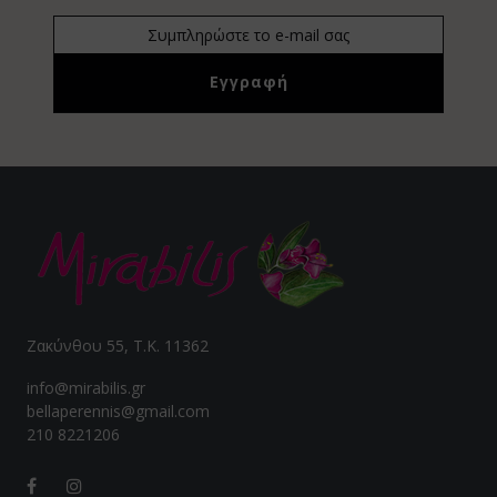
β μπιζέλι
λε σπιρουλίνα
τζακ - Konjak
con
φάλα-Triphala
μελίνη-Bromelain
γωνέλλα-Fenugreek
Ζακύνθου 55, Τ.Κ. 11362
cinia
info@mirabilis.gr
bellaperennis@gmail.com
βερίνη-Βerberine
210 8221206
ajit