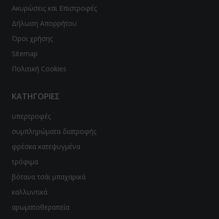
Ακυρώσεις και Επιστροφές
ϊδουράγκαθο
Δήλωση Απορρήτου
ντζάρι
Όροι χρήσης
Sitemap
νιτάρια
Πολιτική Cookies
νόστεμμα - Gynostemma
ΚΑΤΗΓΟΡΙΕΣ
em
υπερτροφές
ιο Τριαντάφυλλο / Rose hip
συμπληρώματα διατροφής
λιθος / Zeolite
φρέσκα κατεψυγμένα
νι
τρόφιμα
βότανα τσάι μπαχαρικά
ανάκι
καλλυντικά
quite
αρωματοθεραπεία
p