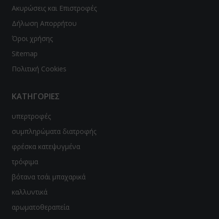
Ακυρώσεις και Επιστροφές
ϊδουράγκαθο
Δήλωση Απορρήτου
ντζάρι
Όροι χρήσης
Sitemap
νιτάρια
Πολιτική Cookies
νόστεμμα - Gynostemma
ΚΑΤΗΓΟΡΙΕΣ
em
υπερτροφές
ιο Τριαντάφυλλο / Rose hip
συμπληρώματα διατροφής
λιθος / Zeolite
φρέσκα κατεψυγμένα
νι
τρόφιμα
βότανα τσάι μπαχαρικά
ανάκι
καλλυντικά
quite
αρωματοθεραπεία
p