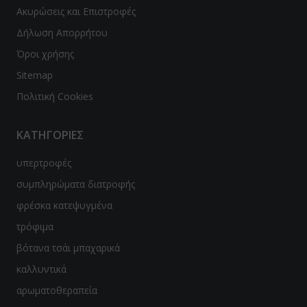
Ακυρώσεις και Επιστροφές
ϊδουράγκαθο
Δήλωση Απορρήτου
ντζάρι
Όροι χρήσης
Sitemap
νιτάρια
Πολιτική Cookies
νόστεμμα - Gynostemma
ΚΑΤΗΓΟΡΙΕΣ
em
υπερτροφές
ιο Τριαντάφυλλο / Rose hip
συμπληρώματα διατροφής
λιθος / Zeolite
φρέσκα κατεψυγμένα
νι
τρόφιμα
βότανα τσάι μπαχαρικά
ανάκι
καλλυντικά
quite
αρωματοθεραπεία
p