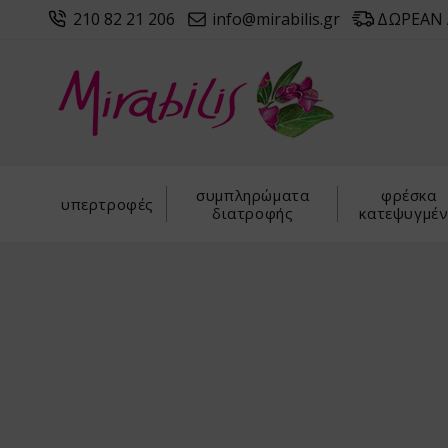
210 82 21 206
info@mirabilis.gr
ΔΩΡΕΑΝ Α
συμπληρώματα
φρέσκα
υπερτροφές
διατροφής
κατεψυγμέ