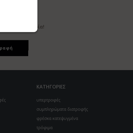
ΑΣ
 από την εταιρία!
ΚΑΤΗΓΟΡΙΕΣ
φές
υπερτροφές
συμπληρώματα διατροφής
φρέσκα κατεψυγμένα
τρόφιμα