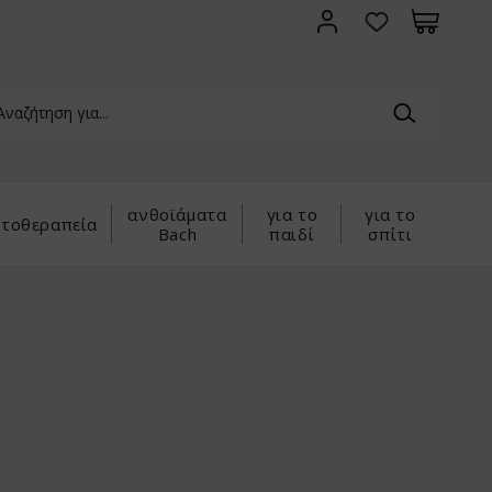
ανθοϊάματα
για το
για το
τοθεραπεία
Bach
παιδί
σπίτι